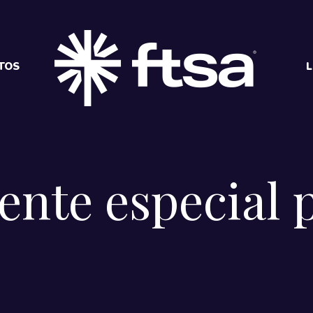
TOS
L
nte especial 