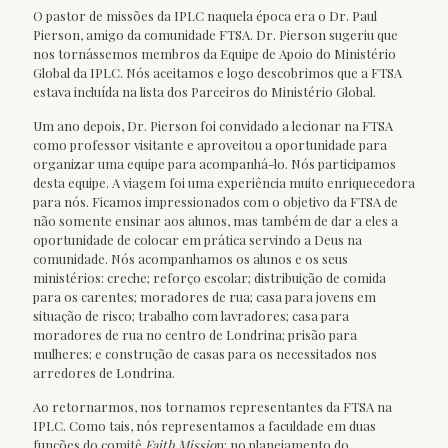
O pastor de missões da IPLC naquela época era o Dr. Paul
Pierson, amigo da comunidade FTSA. Dr. Pierson sugeriu que
nos tornássemos membros da Equipe de Apoio do Ministério
Global da IPLC. Nós aceitamos e logo descobrimos que a FTSA
estava incluída na lista dos Parceiros do Ministério Global.
Um ano depois, Dr. Pierson foi convidado a lecionar na FTSA
como professor visitante e aproveitou a oportunidade para
organizar uma equipe para acompanhá-lo. Nós participamos
desta equipe. A viagem foi uma experiência muito enriquecedora
para nós. Ficamos impressionados com o objetivo da FTSA de
não somente ensinar aos alunos, mas também de dar a eles a
oportunidade de colocar em prática servindo a Deus na
comunidade. Nós acompanhamos os alunos e os seus
ministérios: creche; reforço escolar; distribuição de comida
para os carentes; moradores de rua; casa para jovens em
situação de risco; trabalho com lavradores; casa para
moradores de rua no centro de Londrina; prisão para
mulheres; e construção de casas para os necessitados nos
arredores de Londrina.
Ao retornarmos, nos tornamos representantes da FTSA na
IPLC. Como tais, nós representamos a faculdade em duas
funções do comitê
Faith Missio
n: no planejamento do