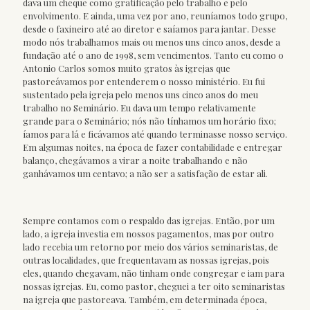
dava um cheque como gratificação pelo trabalho e pelo
envolvimento. E ainda, uma vez por ano, reuníamos todo grupo,
desde o faxineiro até ao diretor e saíamos para jantar. Desse
modo nós trabalhamos mais ou menos uns cinco anos, desde a
fundação até o ano de 1998, sem vencimentos. Tanto eu como o
Antonio Carlos somos muito gratos às igrejas que
pastoreávamos por entenderem o nosso ministério. Eu fui
sustentado pela igreja pelo menos uns cinco anos do meu
trabalho no Seminário. Eu dava um tempo relativamente
grande para o Seminário; nós não tínhamos um horário fixo;
íamos para lá e ficávamos até quando terminasse nosso serviço.
Em algumas noites, na época de fazer contabilidade e entregar
balanço, chegávamos a virar a noite trabalhando e não
ganhávamos um centavo; a não ser a satisfação de estar ali.
Sempre contamos com o respaldo das igrejas. Então, por um
lado, a igreja investia em nossos pagamentos, mas por outro
lado recebia um retorno por meio dos vários seminaristas, de
outras localidades, que frequentavam as nossas igrejas, pois
eles, quando chegavam, não tinham onde congregar e iam para
nossas igrejas. Eu, como pastor, cheguei a ter oito seminaristas
na igreja que pastoreava. Também, em determinada época,