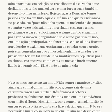
administrativas em relação ao trabalho um dia eu venha a me
desligar, pois tenho uma editora e uma Igreja onde também
desenvolvo meu ministério. Hoje, graças a Deus, nós temos
pessoas que fazem tudo aquilo e até mais do que realizávamos
no passado. Na época não tinha quem. Eu me lembro de quantas
e quantas vezes nós saíamos para alugar casa para aluno,
pegávamos o carro, colocávamos o aluno dentro e saíamos
para ver os imóveis, perguntando se o aluno gostava ou não,
em uma ação participativa. Ao fazermos isso, os alunos ficavam
agradecidos e diziam que gostariam de estudar com a gente,
pois eles comentavam que em escola nenhuma o diretor e o
presidente teriam tal atitude. Nós montávamos repúblicas para
os alunos. Por motivos como estes eu me vejo inteiramente
ligado à organização. Ela é parte da minha vida.
Nesses anos que se passaram, a FTSA sempre manteve a visão,
ainda que com algumas modificações, como sair de uma
estrutura caseira ou familiar. Nós éramos diretores,
professores, faxineiros; nós éramos tudo em uma convivência
com muito diálogo. Discutíamos, por exemplo, a implantação de
um curso para o dia seguinte e já ficava decido que sim. Não era
necessária muita coisa. Porém, se em um ano não desse certo,