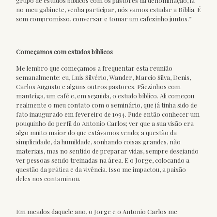
grupo de estudos bíblicos com os pastores da denominação, lá
no meu gabinete, venha participar, nós vamos estudar a Bíblia. É
sem compromisso, conversar e tomar um cafezinho juntos.”
Começamos com estudos bíblicos
Me lembro que começamos a frequentar esta reunião
semanalmente: eu, Luís Silvério, Wander, Marcio Silva, Denis,
Carlos Augusto e alguns outros pastores. Pãezinhos com
manteiga, um café e, em seguida, o estudo bíblico. Ali começou
realmente o meu contato com o seminário, que já tinha sido de
fato inaugurado em fevereiro de 1994. Pude então conhecer um
pouquinho do perfil do Antonio Carlos; ver que a sua visão era
algo muito maior do que estávamos vendo; a questão da
simplicidade, da humildade, sonhando coisas grandes, não
materiais, mas no sentido de preparar vidas, sempre desejando
ver pessoas sendo treinadas na área. E o Jorge, colocando a
questão da prática e da vivência. Isso me impactou, a paixão
deles nos contaminou.
Em meados daquele ano, o Jorge e o Antonio Carlos me