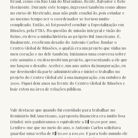
Brasil, como em São Luiz do Maranhão, Recife, Salvador e Belo
Horizonte. Durante este tempo, ingressei também como aluno
no curso de Mestrado, mas não pude concluí-lo, pois estudar e
ao mesmo tempo ser o coordenador se tornou muito
complicado. Então, só foi possível concluir a Especialização em
Missões, pela FTSA. Na questão de missão integral e visão do
Reino, eu devo a minha história ao próprio Sul Americano. E,
finalmente, recebi um desafio do Antonio Carlos: fundar o
Centro Global de Missões, o qual já era um projeto que vinha no
meu coração e no dele também. Iniciamos uma conversa sobre
este assunto e eu desenvolvi um projeto, apresentando a ele que
me lançou o desafio. Aceitei e, um ano antes da inauguração, eu
me desvinculei da parte administrativa e iniciei o trabalho no
projeto do Centro Global até à sua inauguração, em outubro de
2000. Fiquei dois anos na frente do Centro Global de Missões e
hoje estou na área de relações públicas.
Vale destacar que quando fui convidado para trabalhar no
Seminário Sul Americano, a proposta financeira era muito boa
(rindo): nós ganhávamos o equivalente a R$ 50,00 por ano.
Lembro-me que no meio do ano, o Antonio Carlos solicitava
guardar uma verba de R$ 50,00 a 100,00. E para todo mundo ele