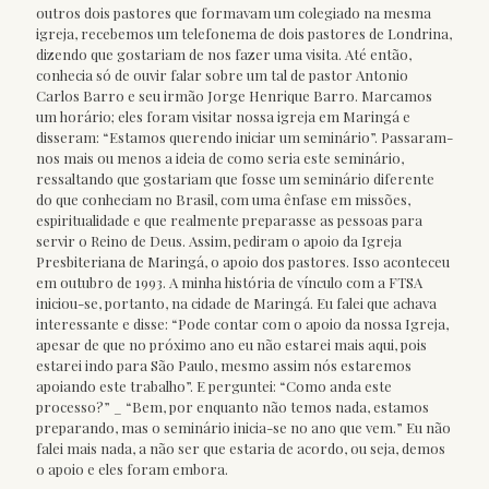
outros dois pastores que formavam um colegiado na mesma
igreja, recebemos um telefonema de dois pastores de Londrina,
dizendo que gostariam de nos fazer uma visita. Até então,
conhecia só de ouvir falar sobre um tal de pastor Antonio
Carlos Barro e seu irmão Jorge Henrique Barro. Marcamos
um horário; eles foram visitar nossa igreja em Maringá e
disseram: “Estamos querendo iniciar um seminário”. Passaram-
nos mais ou menos a ideia de como seria este seminário,
ressaltando que gostariam que fosse um seminário diferente
do que conheciam no Brasil, com uma ênfase em missões,
espiritualidade e que realmente preparasse as pessoas para
servir o Reino de Deus. Assim, pediram o apoio da Igreja
Presbiteriana de Maringá, o apoio dos pastores. Isso aconteceu
em outubro de 1993. A minha história de vínculo com a FTSA
iniciou-se, portanto, na cidade de Maringá. Eu falei que achava
interessante e disse: “Pode contar com o apoio da nossa Igreja,
apesar de que no próximo ano eu não estarei mais aqui, pois
estarei indo para São Paulo, mesmo assim nós estaremos
apoiando este trabalho”. E perguntei: “Como anda este
processo?” _ “Bem, por enquanto não temos nada, estamos
preparando, mas o seminário inicia-se no ano que vem.” Eu não
falei mais nada, a não ser que estaria de acordo, ou seja, demos
o apoio e eles foram embora.