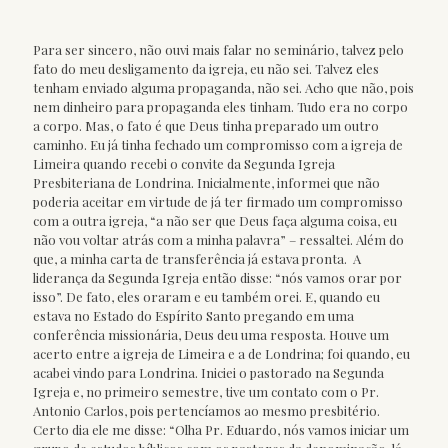
Para ser sincero, não ouvi mais falar no seminário, talvez pelo
fato do meu desligamento da igreja, eu não sei. Talvez eles
tenham enviado alguma propaganda, não sei. Acho que não, pois
nem dinheiro para propaganda eles tinham. Tudo era no corpo
a corpo. Mas, o fato é que Deus tinha preparado um outro
caminho. Eu já tinha fechado um compromisso com a igreja de
Limeira quando recebi o convite da Segunda Igreja
Presbiteriana de Londrina. Inicialmente, informei que não
poderia aceitar em virtude de já ter firmado um compromisso
com a outra igreja, “a não ser que Deus faça alguma coisa, eu
não vou voltar atrás com a minha palavra” – ressaltei. Além do
que, a minha carta de transferência já estava pronta. A
liderança da Segunda Igreja então disse: “nós vamos orar por
isso”. De fato, eles oraram e eu também orei. E, quando eu
estava no Estado do Espírito Santo pregando em uma
conferência missionária, Deus deu uma resposta. Houve um
acerto entre a igreja de Limeira e a de Londrina; foi quando, eu
acabei vindo para Londrina. Iniciei o pastorado na Segunda
Igreja e, no primeiro semestre, tive um contato com o Pr.
Antonio Carlos, pois pertencíamos ao mesmo presbitério.
Certo dia ele me disse: “Olha Pr. Eduardo, nós vamos iniciar um