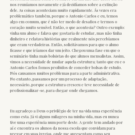
nos reuníamos novamente e já decidíamos sobre a extinção
dele. As coisas aconteciam muito rapidamente. Ás vezes era
problemático também, porque o Antonio Carlos e eu, temos
algo em comum, que é não ter medo de desafios e termos o
coração muito sensível. Então, o que acontecia? Outro exemplo:
vinha um aluno e falava que gostaria de estudar, mas não tinha
dinheiro e relatava histórias que realmente nós percebíamos
que eram verdadeiras. Então, solicitávamos para que o aluno
ficasse e que iríamos dar um jeito. Chegou uma fase em que o
seminário tinha mais bolsistas do que alunos mensalistas. Assim,
vimos a necessidade de mudar aquela estrutura; tanto que eu e o
Antonio Carlos fomos proibidos de conceder bolsas de estudo.
Nós causamos muitos problemas para a parte administrativa.
No entanto, passamos por um processo de adaptação,
necessário, porque a estrutura cresceu e teve necessidade de
profissionalizar-se, para chegar onde chegamos.
Eu agradeço a Deus o privilégio de ter na vida uma experiência
como esta. Já vi alguns milagres na minha vida, mas eu nunca
tive uma experiência num porte deste. A gente tem andado por
aí e encontra os alunos da nossa escola que convidam para
pregar em suas igrejas, onde me apresentam como seu