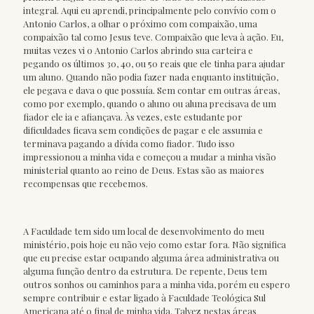
integral. Aqui eu aprendi, principalmente pelo convívio com o
Antonio Carlos, a olhar o próximo com compaixão, uma
compaixão tal como Jesus teve. Compaixão que leva à ação. Eu,
muitas vezes vi o Antonio Carlos abrindo sua carteira e
pegando os últimos 30, 40, ou 50 reais que ele tinha para ajudar
um aluno. Quando não podia fazer nada enquanto instituição,
ele pegava e dava o que possuía. Sem contar em outras áreas,
como por exemplo, quando o aluno ou aluna precisava de um
fiador ele ia e afiançava. Às vezes, este estudante por
dificuldades ficava sem condições de pagar e ele assumia e
terminava pagando a dívida como fiador. Tudo isso
impressionou a minha vida e começou a mudar a minha visão
ministerial quanto ao reino de Deus. Estas são as maiores
recompensas que recebemos.
A Faculdade tem sido um local de desenvolvimento do meu
ministério, pois hoje eu não vejo como estar fora. Não significa
que eu precise estar ocupando alguma área administrativa ou
alguma função dentro da estrutura. De repente, Deus tem
outros sonhos ou caminhos para a minha vida, porém eu espero
sempre contribuir e estar ligado à Faculdade Teológica Sul
Americana até o final de minha vida. Talvez nestas áreas