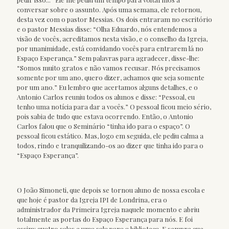
conversar sobre o assunto. Após uma semana, ele retornou,
desta vez com o pastor Messias. Os dois entraram no escritório
e o pastor Messias disse: “Olha Eduardo, nós entendemos a
visão de vocês, acreditamos nesta visão, e o conselho da Igreja,
por unanimidade, está convidando vocês para entrarem lá no
Espaço Esperança.” Sem palavras para agradecer, disse-lhe:
“Somos muito gratos e não vamos recusar. Nós precisamos
somente por um ano, quero dizer, achamos que seja somente
por um ano.” Eu lembro que acertamos alguns detalhes, e o
Antonio Carlos reuniu todos os alunos e disse: “Pessoal, eu
tenho uma notícia para dar a vocês.” O pessoal ficou meio sério,
pois sabia de tudo que estava ocorrendo. Então, o Antonio
Carlos falou que o Seminário “tinha ido para o espaço”. O
pessoal ficou estático. Mas, logo em seguida, ele pediu calma a
todos, rindo e tranquilizando-os ao dizer que tinha ido para o
“Espaço Esperança”.
O João Simoneti, que depois se tornou aluno de nossa escola e
que hoje é pastor da Igreja IPI de Londrina, era o
administrador da Primeira Igreja naquele momento e abriu
totalmente as portas do Espaço Esperança para nós. E foi
assim: quatro salas e uma sala para a biblioteca. E sempre que