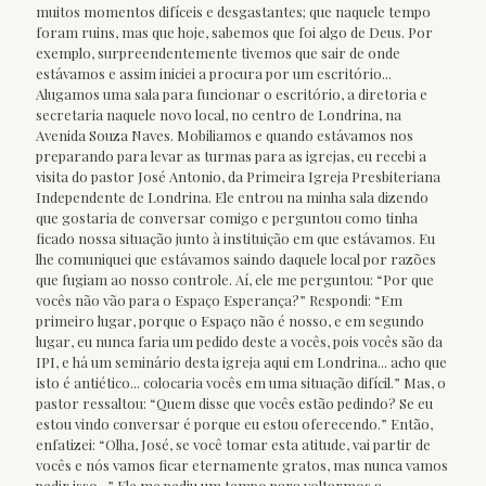
muitos momentos difíceis e desgastantes; que naquele tempo
foram ruins, mas que hoje, sabemos que foi algo de Deus. Por
exemplo, surpreendentemente tivemos que sair de onde
estávamos e assim iniciei a procura por um escritório...
Alugamos uma sala para funcionar o escritório, a diretoria e
secretaria naquele novo local, no centro de Londrina, na
Avenida Souza Naves. Mobiliamos e quando estávamos nos
preparando para levar as turmas para as igrejas, eu recebi a
visita do pastor José Antonio, da Primeira Igreja Presbiteriana
Independente de Londrina. Ele entrou na minha sala dizendo
que gostaria de conversar comigo e perguntou como tinha
ficado nossa situação junto à instituição em que estávamos. Eu
lhe comuniquei que estávamos saindo daquele local por razões
que fugiam ao nosso controle. Aí, ele me perguntou: “Por que
vocês não vão para o Espaço Esperança?” Respondi: “Em
primeiro lugar, porque o Espaço não é nosso, e em segundo
lugar, eu nunca faria um pedido deste a vocês, pois vocês são da
IPI, e há um seminário desta igreja aqui em Londrina... acho que
isto é antiético... colocaria vocês em uma situação difícil.” Mas, o
pastor ressaltou: “Quem disse que vocês estão pedindo? Se eu
estou vindo conversar é porque eu estou oferecendo.” Então,
enfatizei: “Olha, José, se você tomar esta atitude, vai partir de
vocês e nós vamos ficar eternamente gratos, mas nunca vamos
pedir isso...” Ele me pediu um tempo para voltarmos a