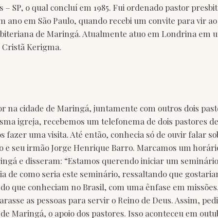
 – SP, o qual concluí em 1985. Fui ordenado pastor presbi
m ano em São Paulo, quando recebi um convite para vir ao
sbiteriana de Maringá. Atualmente atuo em Londrina em u
Cristã Kerigma.
or na cidade de Maringá, juntamente com outros dois pa
ma igreja, recebemos um telefonema de dois pastores de
 fazer uma visita. Até então, conhecia só de ouvir falar s
o e seu irmão Jorge Henrique Barro. Marcamos um horário;
ingá e disseram: “Estamos querendo iniciar um seminári
ia de como seria este seminário, ressaltando que gostari
 do que conheciam no Brasil, com uma ênfase em missões, 
rasse as pessoas para servir o Reino de Deus. Assim, ped
 de Maringá, o apoio dos pastores. Isso aconteceu em outu