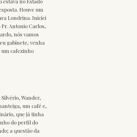
u estava no Estado
resposta. Houve um
ra Londrina. Iniciei
 Pr. Antonio Carlos,
uardo, nós vamos
meu gabinete, venha
r um cafezinho
Silvério, Wander,
manteiga, um café e,
nário, que já tinha
nho do perfil do
ndo; a questão da