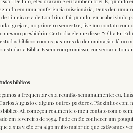
isso”. De fato, eles oraram e eu também orei. E, quando e
pregando em uma conferência missionária, Deus deu uma 
a de Limeira e a de Londrina; foi quando, eu acabei vindo pa
da Igreja e, no primeiro semestre, tive um contato com o
o mesmo presbitério. Certo dia ele me disse: “Olha Pr. Ed
 estudos bíblicos com os pastores da denominação, lá no 
os estudar a Bíblia. É sem compromisso, conversar e toma
dos bíblicos
amos a frequentar esta reunião semanalmente: eu, Luís 
, Carlos Augusto e alguns outros pastores. Pãezinhos com 
o bíblico. Ali começou realmente o meu contato com o semi
rado em fevereiro de 1994. Pude então conhecer um pouqui
 que a sua visão era algo muito maior do que estávamos ve