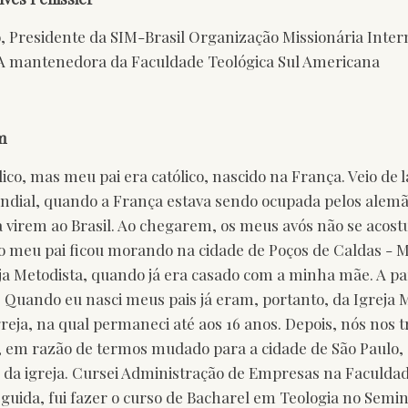
o, Presidente da SIM-Brasil Organização Missionária Inter
A mantenedora da Faculdade Teológica Sul Americana
m
ico, mas meu pai era católico, nascido na França. Veio de 
ial, quando a França estava sendo ocupada pelos alemãe
 virem ao Brasil. Ao chegarem, os meus avós não se acos
o meu pai ficou morando na cidade de Poços de Caldas - M
a Metodista, quando já era casado com a minha mãe. A parti
ã. Quando eu nasci meus pais já eram, portanto, da Igreja M
greja, na qual permaneci até aos 16 anos. Depois, nós nos 
a, em razão de termos mudado para a cidade de São Paulo
da igreja. Cursei Administração de Empresas na Faculda
guida, fui fazer o curso de Bacharel em Teologia no Semin