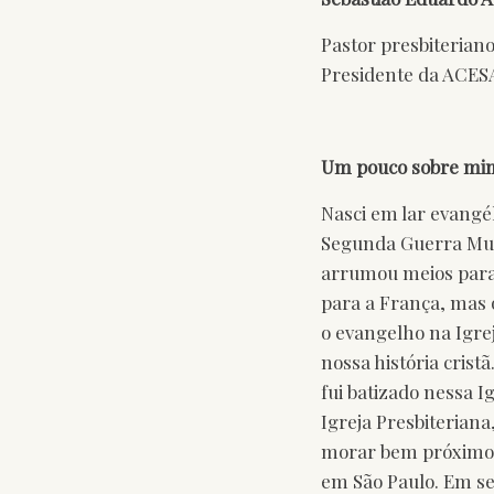
Pastor presbiterian
Presidente da ACES
Um pouco sobre mi
Nasci em lar evangél
Segunda Guerra Mund
arrumou meios para
para a França, mas 
o evangelho na Igrej
nossa história crist
fui batizado nessa I
Igreja Presbiterian
morar bem próximo 
em São Paulo. Em se