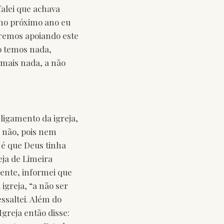
falei que achava
 no próximo ano eu
aremos apoiando este
o temos nada,
 mais nada, a não
sligamento da igreja,
 não, pois nem
 é que Deus tinha
ja de Limeira
mente, informei que
igreja, “a não ser
ssaltei. Além do
greja então disse: