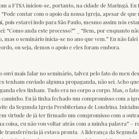
com a FTSA iniciou-se, portanto, na cidade de Maringá. Eu 
: “Pode contar com o apoio da nossa Igreja, apesar de que
ui, pois estarei indo para São Paulo, mesmo assim nós est
tei: “Como anda este processo?” _ “Bem, por enquanto nã
 mas o seminário inicia-se no ano que vem.” Eu não falei
cordo, ou seja, demos o apoio e eles foram embora.
o ouvi mais falar no seminário, talvez pelo fato do meu de
eles tenham enviado alguma propaganda, não sei. Acho que
ganda eles tinham. Tudo era no corpo a corpo. Mas, o fato
caminho. Eu já tinha fechado um compromisso com a igre
vite da Segunda Igreja Presbiteriana de Londrina. Inicial
 em virtude de já ter firmado um compromisso com a outra 
 coisa, eu não vou voltar atrás com a minha palavra” – re
e transferência já estava pronta. A liderança da Segunda I