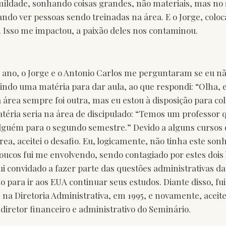
mildade, sonhando coisas grandes, não materiais, mas no 
ando ver pessoas sendo treinadas na área. E o Jorge, colo
a. Isso me impactou, a paixão deles nos contaminou.
no, o Jorge e o Antonio Carlos me perguntaram se eu não
ndo uma matéria para dar aula, ao que respondi: “Olha, e
área sempre foi outra, mas eu estou à disposição para col
téria seria na área de discipulado: “Temos um professor q
lguém para o segundo semestre.” Devido a alguns cursos q
rea, aceitei o desafio. Eu, logicamente, não tinha este so
poucos fui me envolvendo, sendo contagiado por estes doi
ui convidado a fazer parte das questões administrativas d
 para ir aos EUA continuar seus estudos. Diante disso, fu
 na Diretoria Administrativa, em 1995, e novamente, aceitei
 diretor financeiro e administrativo do Seminário.