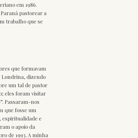
teriano em 1986.
 Paraná pastorear a
m trabalho que se
stores que formavam
 Londrina, dizendo
obre um tal de pastor
 eles foram visitar
o”. Passaram-nos
am que fosse um
espiritualidade e
iram o apoio da
bro de 1993. A minha