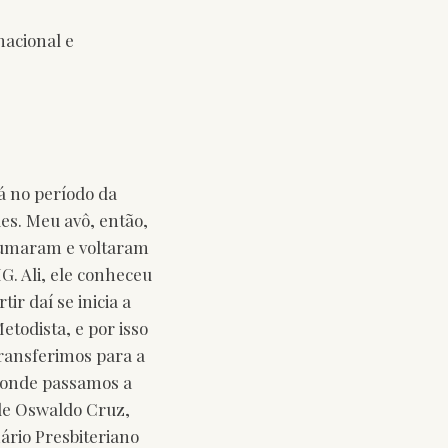
nacional e
lá no período da
s. Meu avô, então,
tumaram e voltaram
G. Ali, ele conheceu
r daí se inicia a
etodista, e por isso
transferimos para a
, onde passamos a
de Oswaldo Cruz,
ário Presbiteriano