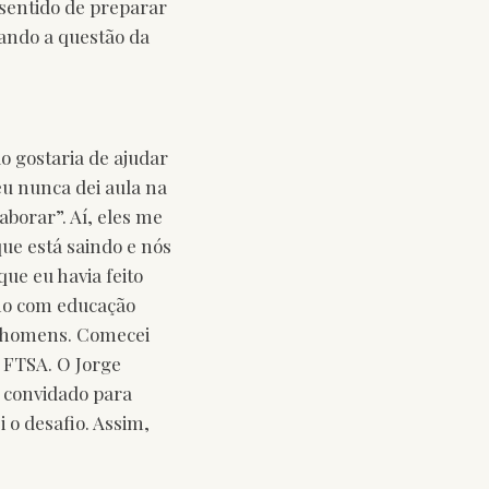
sentido de preparar
cando a questão da
 gostaria de ajudar
u nunca dei aula na
aborar”. Aí, eles me
ue está saindo e nós
ue eu havia feito
nho com educação
s homens. Comecei
a FTSA. O Jorge
i convidado para
 o desafio. Assim,