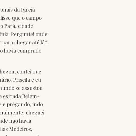
onais da Igreja
 disse que o campo
do Pará, cidade
ônia. Perguntei onde
 para chegar até lá”.
ão havia comprado
chegou, contei que
rio. Priscila e eu
 mundo se assustou
la estrada Belém-
e e pregando, indo
Finalmente, cheguei
onde não havia
lias Medeiros,