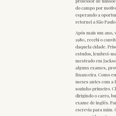
professor de missõe
do campo por motivo
esperando a oportun
retornei a São Paulo
Após mais um ano, vo
1980, recebi o convi
daquela cidade. Pris
estudos, lembrei-me 
mestrado em Jackson,
alguns exames, prov
financeira. Como eu 
meses antes com a fi
sozinho primeiro. Ch
dirigindo o carro, 
exame de inglês. Pa
escrevia para mim. 