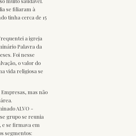
so muito saudável.
a se filiaram à
ndo tinha cerca de 15
requentei a igreja
minário Palavra da
eses. Foi nesse
lvação, o valor do
a vida religiosa se
e Empresas, mas não
 área.
ominado ALVO -
sse grupo se reunia
, e se firmava em
ios segmentos: