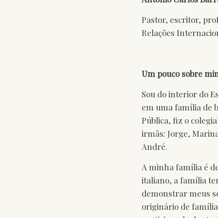
Pastor, escritor, pr
Relações Internacio
Um pouco sobre mi
Sou do interior do E
em uma família de ba
Pública, fiz o cole
irmãs: Jorge, Marina
André.
A minha família é d
italiano, a família 
demonstrar meus se
originário de famíli