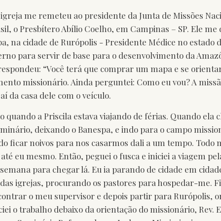
 igreja me remeteu ao presidente da Junta de Missões Naci
sil, o Presbítero Abílio Coelho, em Campinas – SP. Ele me
uba, na cidade de Rurópolis - Presidente Médice no estado 
erno para servir de base para o desenvolvimento da Amaz
e respondeu: “Você terá que comprar um mapa e se orientar
mento missionário. Ainda perguntei: Como eu vou? A miss
aí da casa dele com o veículo.
so quando a Priscila estava viajando de férias. Quando ela 
minário, deixando o Banespa, e indo para o campo missioná
o ficar noivos para nos casarmos dali a um tempo. Todo
, até eu mesmo. Então, peguei o fusca e iniciei a viagem pe
a semana para chegar lá. Eu ia parando de cidade em cidad
s das igrejas, procurando os pastores para hospedar-me. 
ontrar o meu supervisor e depois partir para Rurópolis, 
iei o trabalho debaixo da orientação do missionário, Rev. E