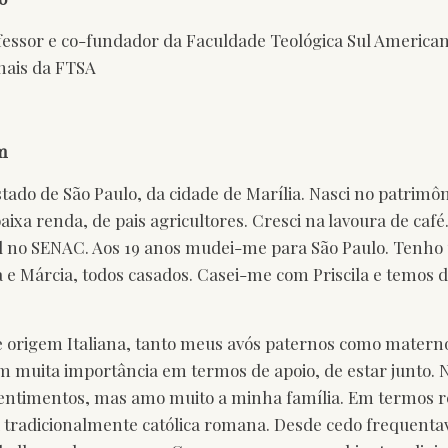
ofessor e co-fundador da Faculdade Teológica Sul American
nais da FTSA
m
stado de São Paulo, da cidade de Marília. Nasci no patrim
ixa renda, de pais agricultores. Cresci na lavoura de café
gial no SENAC. Aos 19 anos mudei-me para São Paulo. Tenh
 e Márcia, todos casados. Casei-me com Priscila e temos do
e origem Italiana, tanto meus avós paternos como materno
tem muita importância em termos de apoio, de estar junto. 
ntimentos, mas amo muito a minha família. Em termos re
a tradicionalmente católica romana. Desde cedo frequentav