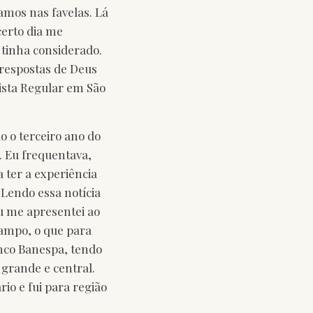
amos nas favelas. Lá
certo dia me
 tinha considerado.
 respostas de Deus
ista Regular em São
 o terceiro ano do
. Eu frequentava,
a ter a experiência
 Lendo essa notícia
Eu me apresentei ao
campo, o que para
anco Banespa, tendo
grande e central.
io e fui para região