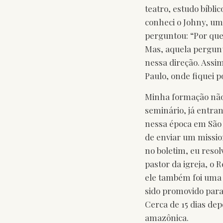
teatro, estudo bíbli
conheci o Johny, um
perguntou: “Por que
Mas, aquela pergunt
nessa direção. Assi
Paulo, onde fiquei p
Minha formação não 
seminário, já entran
nessa época em São P
de enviar um missio
no boletim, eu resol
pastor da igreja, o 
ele também foi uma 
sido promovido para
Cerca de 15 dias dep
amazônica.