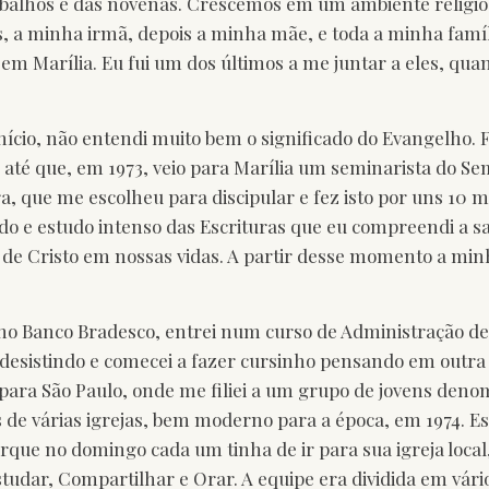
abalhos e das novenas. Crescemos em um ambiente religio
 a minha irmã, depois a minha mãe, e toda a minha famíli
 em Marília. Eu fui um dos últimos a me juntar a eles, qua
nício, não entendi muito bem o significado do Evangelho. F
 até que, em 1973, veio para Marília um seminarista do Se
, que me escolheu para discipular e fez isto por uns 10 m
do e estudo intenso das Escrituras que eu compreendi a sa
de Cristo em nossas vidas. A partir desse momento a minh
no Banco Bradesco, entrei num curso de Administração d
 desistindo e comecei a fazer cursinho pensando em outra
 para São Paulo, onde me filiei a um grupo de jovens den
 de várias igrejas, bem moderno para a época, em 1974. E
rque no domingo cada um tinha de ir para sua igreja local
tudar, Compartilhar e Orar. A equipe era dividida em vár