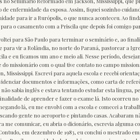
s no Seminário Reformado em Jackson, Mississippi, que p
 de enfermidade da esposa. Assim, fiquei sozinho cuidando
idade para ir a Rurópolis, o que nunca aconteceu. Ao find
 para o casamento com a Priscila que depois foi comigo pa
ltei para São Paulo para terminar o seminário e, ao final
te para vir a Rolândia, no norte do Paraná, pastorear a Igr
cila e eu ficamos um ano e meio ali. Nesse período, desej
do missionário com o qual tive contato no campo missioná
 Mississippi. Escrevi para aquela escola e recebi orienta
idenciar documentos e informações, como carta de referê
não sabia inglês e estava tentando estudar esta língua, ped
nalidade de aprender e fazer o exame lá. Isto ocorreu no a
egando lá, eu me envolvi com a escola e comecei a trabalh
buscando gente no aeroporto e pintando casas. Acabaram 
ra me comunicar, eu abria o dicionário, escrevia alguma c
Contudo, em dezembro de 1983, eu concluí o mestrado em 