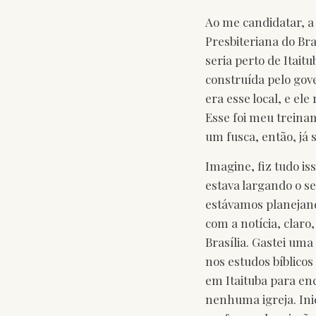
Ao me candidatar, a
Presbiteriana do Bra
seria perto de Itait
construída pelo gov
era esse local, e el
Esse foi meu treina
um fusca, então, já s
Imagine, fiz tudo is
estava largando o se
estávamos planejand
com a notícia, claro
Brasília. Gastei um
nos estudos bíblico
em Itaituba para enc
nenhuma igreja. Inic