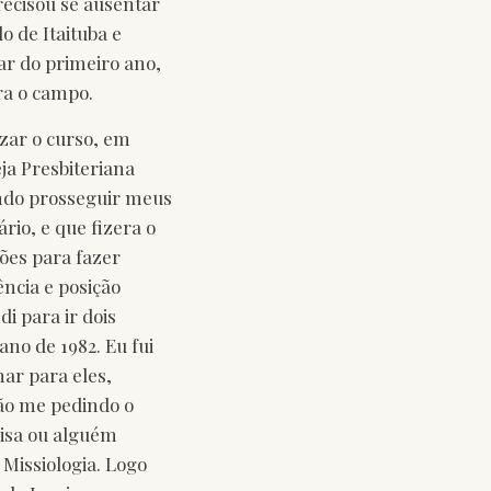
recisou se ausentar
 de Itaituba e
ar do primeiro ano,
ra o campo.
izar o curso, em
eja Presbiteriana
ando prosseguir meus
rio, e que fizera o
ções para fazer
ncia e posição
i para ir dois
no de 1982. Eu fui
ar para eles,
não me pedindo o
oisa ou alguém
Missiologia. Logo