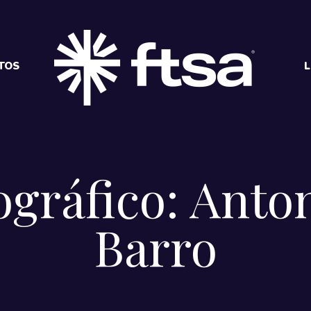
TOS
L
ográfico: Anto
Barro