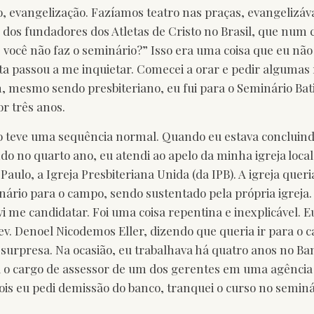
co, evangelização. Fazíamos teatro nas praças, evangelizáv
 dos fundadores dos Atletas de Cristo no Brasil, que num 
 você não faz o seminário?” Isso era uma coisa que eu não
a passou a me inquietar. Comecei a orar e pedir algumas
m, mesmo sendo presbiteriano, eu fui para o Seminário Bat
or três anos.
teve uma sequência normal. Quando eu estava concluindo
do no quarto ano, eu atendi ao apelo da minha igreja local
aulo, a Igreja Presbiteriana Unida (da IPB). A igreja queri
nário para o campo, sendo sustentado pela própria igreja.
vi me candidatar. Foi uma coisa repentina e inexplicável. 
Rev. Denoel Nicodemos Eller, dizendo que queria ir para o 
surpresa. Na ocasião, eu trabalhava há quatro anos no B
 o cargo de assessor de um dos gerentes em uma agência 
ois eu pedi demissão do banco, tranquei o curso no seminár